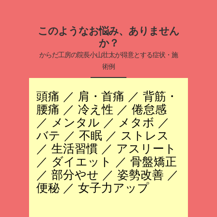
このようなお悩み、ありません
か？
からだ工房の院長小山壮太が得意とする症状・施
術例
頭痛 ／ 肩・首痛 ／ 背筋・
腰痛 ／ 冷え性 ／ 倦怠感
／ メンタル ／ メタボ ／
バテ ／ 不眠 ／ ストレス
／ 生活習慣 ／ アスリート
／ ダイエット ／ 骨盤矯正
／ 部分やせ ／ 姿勢改善 ／
便秘 ／ 女子力アップ