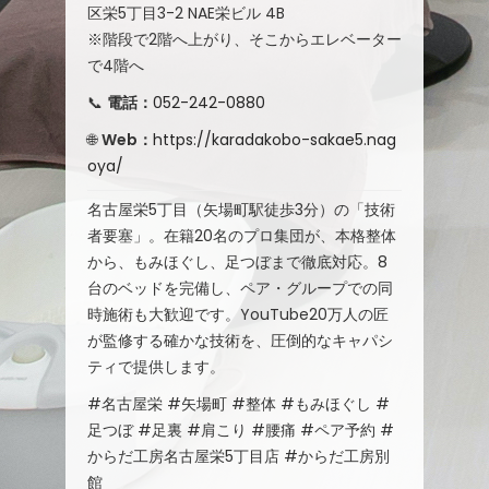
区栄5丁目3-2 NAE栄ビル 4B
※階段で2階へ上がり、そこからエレベーター
で4階へ
📞
電話：
052-242-0880
🌐
Web：
https://karadakobo-sakae5.nag
oya/
名古屋栄5丁目（矢場町駅徒歩3分）の「技術
者要塞」。在籍20名のプロ集団が、本格整体
から、もみほぐし、足つぼまで徹底対応。8
台のベッドを完備し、ペア・グループでの同
時施術も大歓迎です。YouTube20万人の匠
が監修する確かな技術を、圧倒的なキャパシ
ティで提供します。
#名古屋栄 #矢場町 #整体 #もみほぐし #
足つぼ #足裏 #肩こり #腰痛 #ペア予約 #
からだ工房名古屋栄5丁目店 #からだ工房別
館