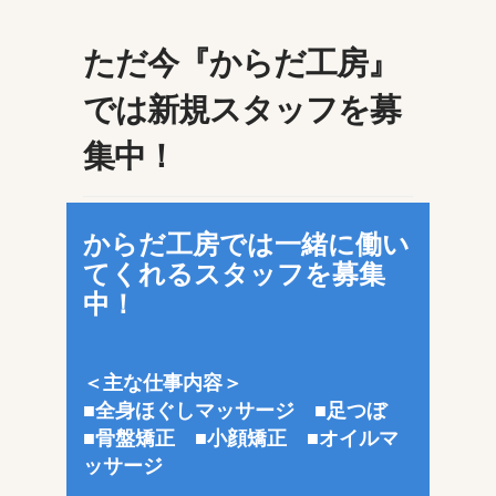
ただ今『からだ工房』
では新規スタッフを募
集中！
からだ工房では一緒に働い
てくれるスタッフを募集
中！
＜主な仕事内容＞
■
全身ほぐしマッサージ
■
足つぼ
■
骨盤矯正
■
小顔矯正
■
オイルマ
ッサージ