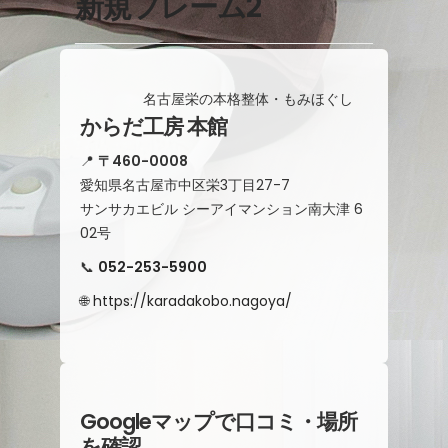
新規フレーム2
名古屋栄の本格整体・もみほぐし
からだ工房 本館
📍
〒460-0008
愛知県名古屋市中区栄3丁目27-7
サンサカエビル シーアイマンション南大津 6
02号
📞
052-253-5900
🌐
https://karadakobo.nagoya/
Googleマップで口コミ・場所
を確認