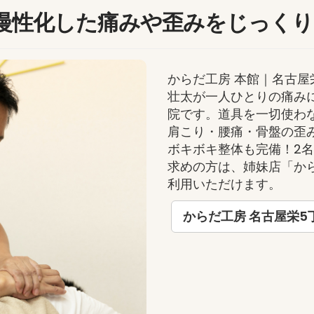
慢性化した痛みや歪みをじっくり
からだ工房 本館｜名古
壮太が一人ひとりの痛み
院です。道具を一切使わ
肩こり・腰痛・骨盤の歪
ボキボキ整体も完備！2
求めの方は、姉妹店「から
利用いただけます。
からだ工房 名古屋栄