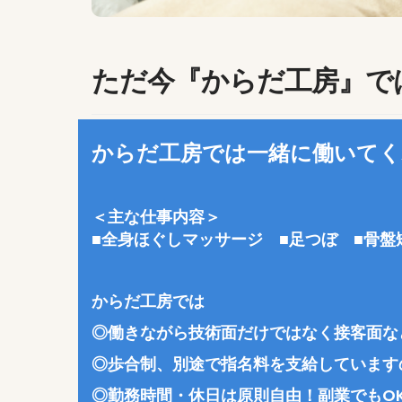
ただ今『からだ工房』で
からだ工房では一緒に働いてく
＜主な仕事内容＞
■
全身ほぐしマッサージ
■
足つぼ
■
骨
からだ工房では
◎働きながら技術面だけではなく接客面な
◎歩合制、別途で指名料を支給しています
◎勤務時間・休日は原則自由！副業でもO