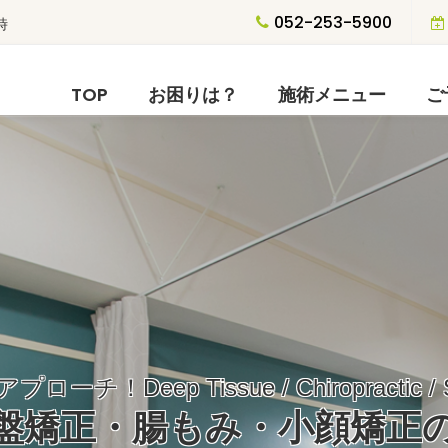
052-253-5900
時
TOP
お困りは？
施術メニュー
ご
ローチ！Deep Tissue / Chiropractic / S
盤矯正・腸もみ・小顔矯正